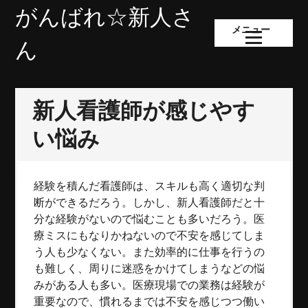
コ
がんばれ☆新人さ
ン
メニュー
テ
ん
ン
ツ
へ
新人看護師が感じやす
ス
キ
い悩み
ッ
プ
経験を積んだ看護師は、スキルも高く適切な判
断ができるだろう。しかし、新人看護師だと十
分な経験がないので悩むことも多いだろう。医
療ミスにもなりかねないので不安を感じてしま
う人も少なくない。また効率的に仕事を行うの
も難しく、周りに迷惑をかけてしまうなどの悩
みがある人も多い。医療現場での業務は経験が
重要なので、慣れるまでは不安を感じつつ働い