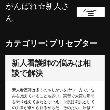
コ
がんばれ☆新人さ
ン
メニュー
テ
ん
ン
ツ
へ
ス
カテゴリー:
プリセプター
キ
ッ
プ
新人看護師の悩みは相
談で解決
新人看護師は多くのやりがいを持つ一方で、悩
みを抱えていることも多い。実習で大変な期間
を乗り越えてきたとはいえ、今度は職員として
の力量が求められるからだ。そのため、研修の