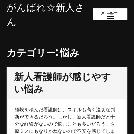
コ
がんばれ☆新人さ
ン
メニュー
テ
ん
ン
ツ
へ
ス
カテゴリー:
悩み
キ
ッ
プ
新人看護師が感じやす
い悩み
経験を積んだ看護師は、スキルも高く適切な判
断ができるだろう。しかし、新人看護師だと十
分な経験がないので悩むことも多いだろう。医
療ミスにもなりかねないので不安を感じてしま